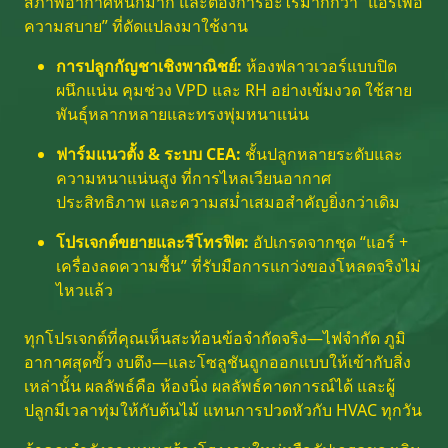
สภาพอากาศหนักมาก และต้องการอะไรมากกว่า “แอร์เพื่อ
ความสบาย” ที่ดัดแปลงมาใช้งาน
การปลูกกัญชาเชิงพาณิชย์:
ห้องฟลาวเวอร์แบบปิด
ผนึกแน่น คุมช่วง VPD และ RH อย่างเข้มงวด ใช้สาย
พันธุ์หลากหลายและทรงพุ่มหนาแน่น
ฟาร์มแนวตั้ง & ระบบ CEA:
ชั้นปลูกหลายระดับและ
ความหนาแน่นสูง ที่การไหลเวียนอากาศ
ประสิทธิภาพ และความสม่ำเสมอสำคัญยิ่งกว่าเดิม
โปรเจกต์ขยายและรีโทรฟิต:
อัปเกรดจากชุด “แอร์ +
เครื่องลดความชื้น” ที่รับมือการแกว่งของโหลดจริงไม่
ไหวแล้ว
ทุกโปรเจกต์ที่คุณเห็นสะท้อนข้อจำกัดจริง—ไฟจำกัด ภูมิ
อากาศสุดขั้ว งบตึง—และโซลูชันถูกออกแบบให้เข้ากับสิ่ง
เหล่านั้น ผลลัพธ์คือ ห้องนิ่ง ผลลัพธ์คาดการณ์ได้ และผู้
ปลูกมีเวลาทุ่มให้กับต้นไม้ แทนการปวดหัวกับ HVAC ทุกวัน