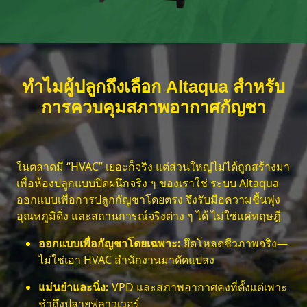
ทำไมผู้ปลูกถึงเลือก Altaqua สำหรับ
การควบคุมสภาพอากาศกัญชา
ในตลาดมี “HVAC” เยอะก็จริง แต่ส่วนใหญ่ไม่ได้ถูกสร้างมา
เพื่อห้องปลูกแบบปิดผนึกจริง ๆ ของเราใช่ ระบบ Altaqua
ออกแบบเพื่อการปลูกกัญชาโดยตรง จึงรับมือความชื้นพุ่ง
อุณหภูมิดิ่ง และสถานการณ์จริงต่าง ๆ ได้ ไม่ใช่แค่ทฤษฎี
ออกแบบเพื่อกัญชาโดยเฉพาะ:
ยึดโหลดชีวภาพจริง—
ไม่ใช่เอา HVAC สำนักงานมาดัดแปลง
แม่นยำและนิ่ง:
VPD และสภาพอากาศคงที่ตั้งแต่เพาะ
ชำถึงปลายฟลาวเวอร์