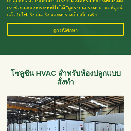
ถ้าคุณกำลังวางแผนสร้างโรงงานใหม่หรืออัปเกรดของเดิม
เราช่วยออกแบบระบบที่ไม่ได้ “ดูแรงบนกระดาษ” แต่พิสูจน์
แล้วกับไฟจริง ต้นจริง และตารางเก็บเกี่ยวจริง
ดูกรณีศึกษา
โซลูชัน HVAC สำหรับห้องปลูกแบบ
สั่งทำ