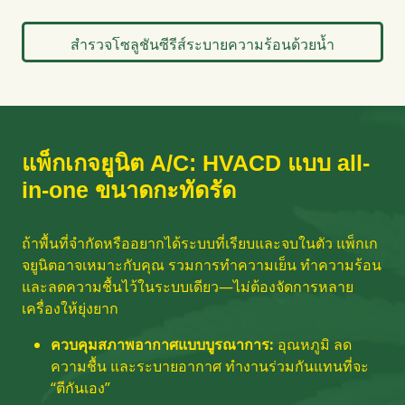
สำรวจโซลูชันซีรีส์ระบายความร้อนด้วยน้ำ
แพ็กเกจยูนิต A/C: HVACD แบบ all-
in-one ขนาดกะทัดรัด
ถ้าพื้นที่จำกัดหรืออยากได้ระบบที่เรียบและจบในตัว แพ็กเก
จยูนิตอาจเหมาะกับคุณ รวมการทำความเย็น ทำความร้อน
และลดความชื้นไว้ในระบบเดียว—ไม่ต้องจัดการหลาย
เครื่องให้ยุ่งยาก
ควบคุมสภาพอากาศแบบบูรณาการ:
อุณหภูมิ ลด
ความชื้น และระบายอากาศ ทำงานร่วมกันแทนที่จะ
“ตีกันเอง”