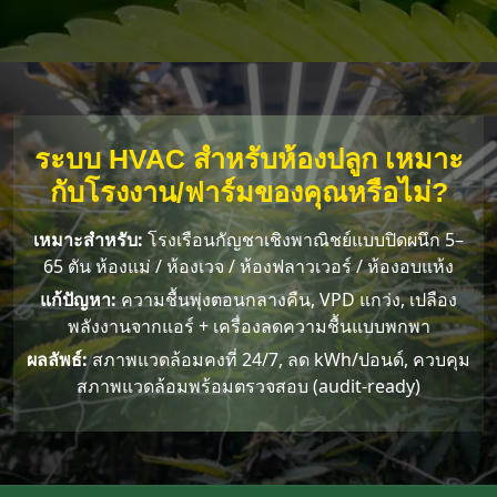
ระบบ HVAC สำหรับห้องปลูก เหมาะ
กับโรงงาน/ฟาร์มของคุณหรือไม่?
เหมาะสำหรับ:
โรงเรือนกัญชาเชิงพาณิชย์แบบปิดผนึก 5–
65 ตัน ห้องแม่ / ห้องเวจ / ห้องฟลาวเวอร์ / ห้องอบแห้ง
แก้ปัญหา:
ความชื้นพุ่งตอนกลางคืน, VPD แกว่ง, เปลือง
พลังงานจากแอร์ + เครื่องลดความชื้นแบบพกพา
ผลลัพธ์:
สภาพแวดล้อมคงที่ 24/7, ลด kWh/ปอนด์, ควบคุม
สภาพแวดล้อมพร้อมตรวจสอบ (audit-ready)