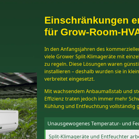
Einschränkungen e
für Grow-Room-HV
In den Anfangsjahren des kommerziell
viele Grower Split-Klimageräte mit ein
zu regeln. Diese Lösungen waren günsti
installieren – deshalb wurden sie in k
verbreitet eingesetzt.
Mit wachsendem Anbaumaßstab und ste
Effizienz traten jedoch immer mehr Sch
Kühlung und Entfeuchtung vollständig g
Unausgewogenes Temperatur- und Feu
Split-Klimageräte und Entfeuchter ar