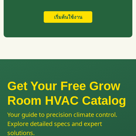
เริ่มต้นใช้งาน
Get Your Free Grow
Room HVAC Catalog
Your guide to precision climate control.
Explore detailed specs and expert
solutions.