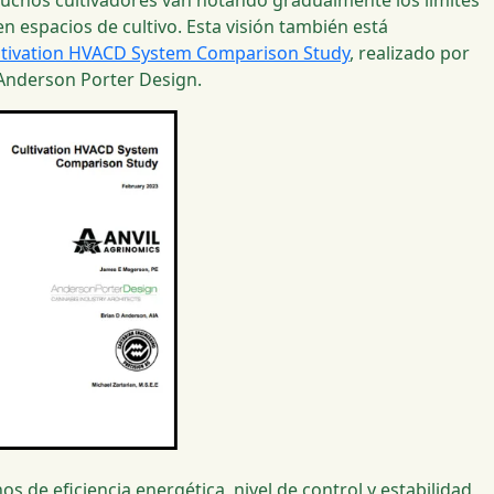
uchos cultivadores van notando gradualmente los límites
n espacios de cultivo. Esta visión también está
ltivation HVACD System Comparison Study
, realizado por
 Anderson Porter Design.
s de eficiencia energética, nivel de control y estabilidad