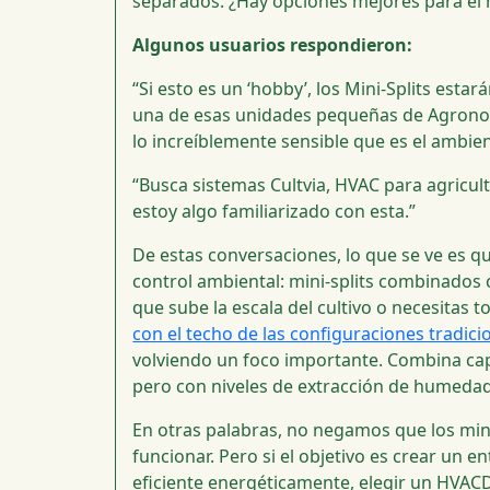
separados. ¿Hay opciones mejores para el n
Algunos usuarios respondieron:
“Si esto es un ‘hobby’, los Mini-Splits esta
una de esas unidades pequeñas de Agronom
lo increíblemente sensible que es el ambien
“Busca sistemas Cultvia, HVAC para agricul
estoy algo familiarizado con esta.”
De estas conversaciones, lo que se ve es q
control ambiental: mini-splits combinados
que sube la escala del cultivo o necesitas
con el techo de las configuraciones tradici
volviendo un foco importante. Combina ca
pero con niveles de extracción de humeda
En otras palabras, no negamos que los min
funcionar. Pero si el objetivo es crear un e
eficiente energéticamente, elegir un HVAC