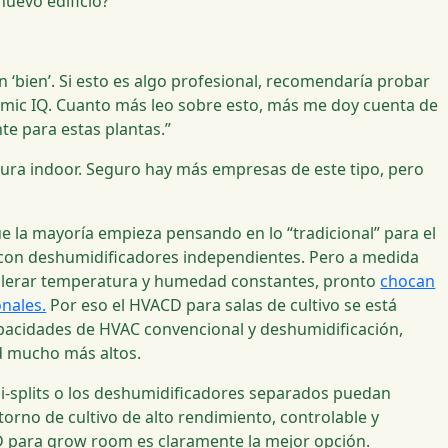
uevo edificio?”
rán ‘bien’. Si esto es algo profesional, recomendaría probar
ic IQ. Cuanto más leo sobre esto, más me doy cuenta de
te para estas plantas.”
tura indoor. Seguro hay más empresas de este tipo, pero
ue la mayoría empieza pensando en lo “tradicional” para el
 con deshumidificadores independientes. Pero a medida
 tolerar temperatura y humedad constantes, pronto
chocan
onales.
Por eso el HVACD para salas de cultivo se está
pacidades de HVAC convencional y deshumidificación,
d mucho más altos.
i-splits o los deshumidificadores separados puedan
ntorno de cultivo de alto rendimiento, controlable y
D para grow room es claramente la mejor opción.